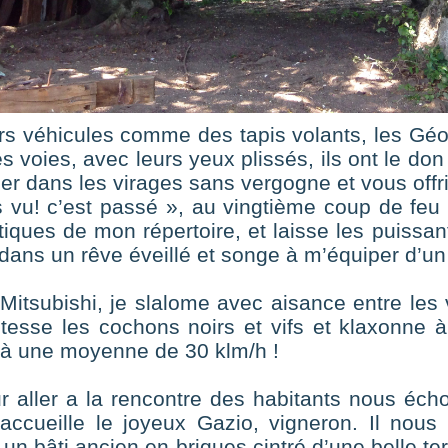
leurs véhicules comme des tapis volants, les Gé
 voies, avec leurs yeux plissés, ils ont le don
er dans les virages sans vergogne et vous offr
'as vu! c’est passé », au vingtième coup de fe
ntiques de mon répertoire, et laisse les puiss
ans un rêve éveillé et songe à m’équiper d’un
itsubishi, je slalome avec aisance entre les
stesse les cochons noirs et vifs et klaxonne à
à une moyenne de 30 klm/h !
ur aller a la rencontre des habitants nous éch
accueille le joyeux Gazio, vigneron. Il nou
 un bâti ancien en briques cintré d’une belle t