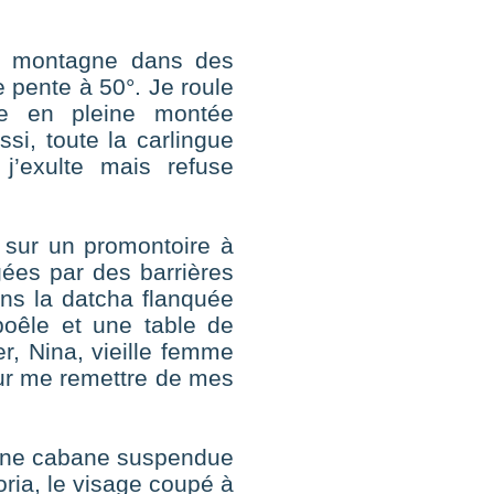
e montagne dans des
 pente à 50°. Je roule
be en pleine montée
si, toute la carlingue
j’exulte mais refuse
e sur un promontoire à
ées par des barrières
ans la datcha flanquée
 poêle et une table de
er, Nina, vieille femme
ur me remettre de mes
s une cabane suspendue
ria, le visage coupé à