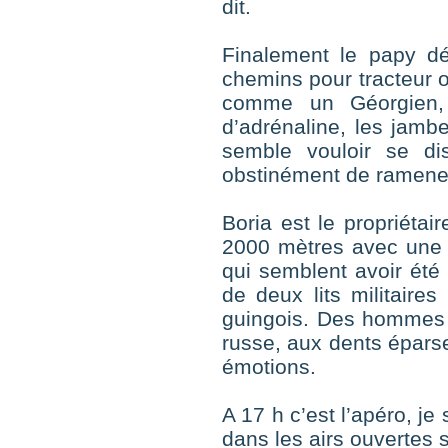
dit.
Finalement le papy 
chemins pour tracteur 
comme un Géorgien, i
d’adrénaline, les jamb
semble vouloir se di
obstinément de ramener 
Boria est le propriéta
2000 mètres avec une v
qui semblent avoir été
de deux lits militaire
guingois. Des hommes s’
russe, aux dents épars
émotions.
A 17 h c’est l’apéro, 
dans les airs ouvertes 