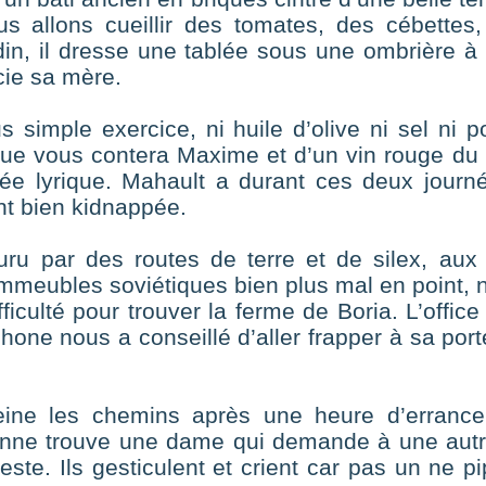
s allons cueillir des tomates, des cébettes, p
in, il dresse une tablée sous une ombrière à
cie sa mère.
 simple exercice, ni huile d’olive ni sel ni
ue vous contera Maxime et d’un vin rouge du 
lée lyrique. Mahault a durant ces deux journé
ent bien kidnappée.
ouru par des routes de terre et de silex, au
immeubles soviétiques bien plus mal en point
iculté pour trouver la ferme de Boria. L’offic
one nous a conseillé d’aller frapper à sa porte 
ine les chemins après une heure d’errance,
nne trouve une dame qui demande à une autr
sieste. Ils gesticulent et crient car pas un ne 