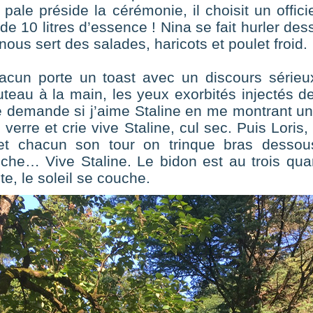
 pale préside la cérémonie, il choisit un offici
e 10 litres d’essence ! Nina se fait hurler des
 nous sert des salades, haricots et poulet froid.
hacun porte un toast avec un discours sérieu
teau à la main, les yeux exorbités injectés de
 demande si j’aime Staline en me montrant un 
erre et crie vive Staline, cul sec. Puis Loris, l
t chacun son tour on trinque bras dessou
he… Vive Staline. Le bidon est au trois quart 
te, le soleil se couche.