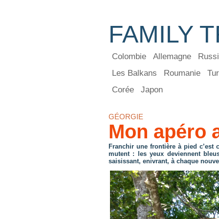
FAMILY T
Colombie
Allemagne
Russ
Les Balkans
Roumanie
Tur
Corée
Japon
GÉORGIE
Mon apéro a
Franchir une frontière à pied c’es
mutent : les yeux deviennent bleus
saisissant, enivrant, à chaque nouve