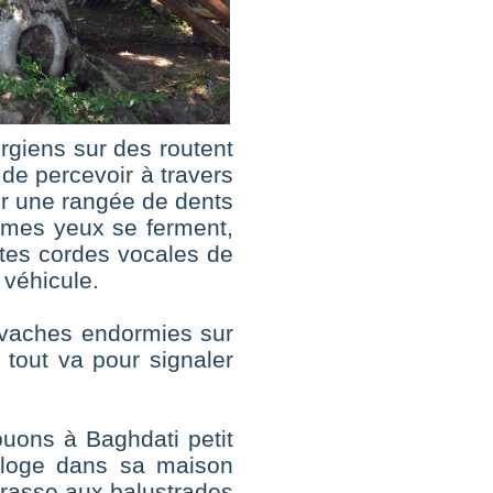
orgiens sur des routent
 de percevoir à travers
ir une rangée de dents
u mes yeux se ferment,
antes cordes vocales de
 véhicule.
 vaches endormies sur
 tout va pour signaler
ouons à Baghdati petit
s loge dans sa maison
errasse aux balustrades