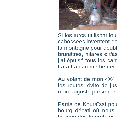
Si les turcs utilisent 
cabossées inventent des
la montagne pour doubl
brunâtres, hilares « t
j’ai épuisé tous les ca
Lara Fabian me bercer d
Au volant de mon 4X4 M
les routes, évite de ju
mon auguste présence 
Partis de Koutaïssi po
bourg décati où nous 
typique des Imeretians,