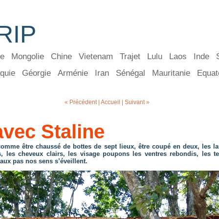
RIP
ie
Mongolie
Chine
Vietenam
Trajet
Lulu
Laos
Inde
quie
Géorgie
Arménie
Iran
Sénégal
Mauritanie
Equat
« Précédent
|
Accueil
|
Suivant »
vec Staline
t comme être chaussé de bottes de sept lieux, être coupé en deux, les
, les cheveux clairs, les visage poupons les ventres rebondis, les t
aux pas nos sens s’éveillent.