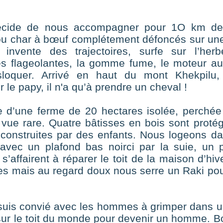
décide de nous accompagner pour 1O km d
ou char à bœuf complétement défoncés sur une
nvente des trajectoires, surfe sur l’her
es flageolantes, la gomme fume, le moteur aus
sloquer. Arrivé en haut du mont Khekpilu, 
le papy, il n'a qu’à prendre un cheval !
ire d’une ferme de 20 hectares isolée, perché
ue rare. Quatre bâtisses en bois sont protég
 construites par des enfants. Nous logeons d
s avec un plafond bas noirci par la suie, un
affairent à réparer le toit de la maison d’hiv
es mais au regard doux nous serre un Raki po
je suis convié avec les hommes à grimper dan
sur le toit du monde pour devenir un homme. Bo