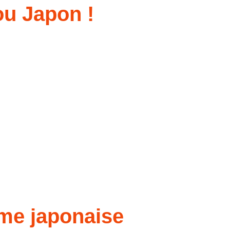
u Japon !
me japonaise