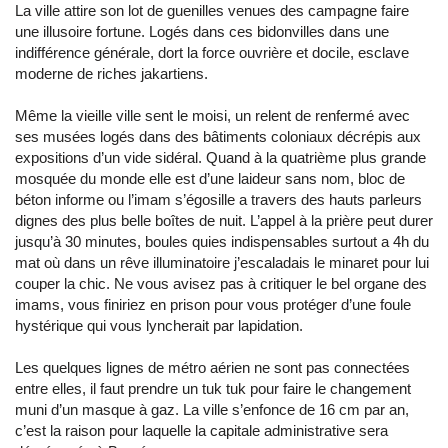
La ville attire son lot de guenilles venues des campagne faire
une illusoire fortune. Logés dans ces bidonvilles dans une
indifférence générale, dort la force ouvrière et docile, esclave
moderne de riches jakartiens.
Même la vieille ville sent le moisi, un relent de renfermé avec
ses musées logés dans des bâtiments coloniaux décrépis aux
expositions d’un vide sidéral. Quand à la quatrième plus grande
mosquée du monde elle est d’une laideur sans nom, bloc de
béton informe ou l’imam s’égosille a travers des hauts parleurs
dignes des plus belle boîtes de nuit. L’appel à la prière peut durer
jusqu’à 30 minutes, boules quies indispensables surtout a 4h du
mat où dans un rêve illuminatoire j’escaladais le minaret pour lui
couper la chic. Ne vous avisez pas à critiquer le bel organe des
imams, vous finiriez en prison pour vous protéger d’une foule
hystérique qui vous lyncherait par lapidation.
Les quelques lignes de métro aérien ne sont pas connectées
entre elles, il faut prendre un tuk tuk pour faire le changement
muni d’un masque à gaz. La ville s’enfonce de 16 cm par an,
c’est la raison pour laquelle la capitale administrative sera